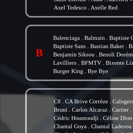
Axel Tedesco
.
Axelle Red
Balenciaga
.
Balmain
.
Baptiste 
Baptiste Sans
.
Bastian Baker
.
B
B
Benjamin Siksou
.
Benoît Dorém
Lavilliers
.
BFMTV
.
Bixente Li
Burger King
.
Bye Bye
C8
.
CA Brive Corrèze
.
Caloger
Bruni
.
Carlos Alcaraz
.
Cartier
Cédric Hountondji
.
Céline Dion
Chantal Goya
.
Chantal Ladesou