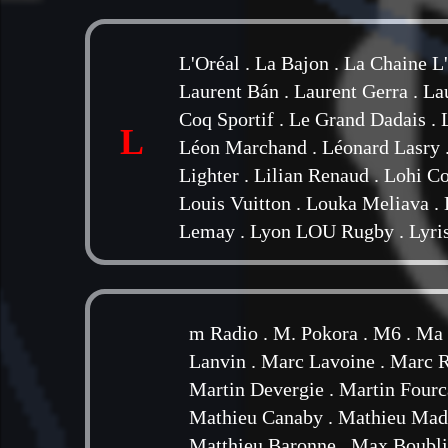
L'Oréal
.
La Bajon
.
La Chaine L
Laurent Bán
.
Laurent Gerra
.
La
Coq Sportif
.
Le Grand Dadais
.
L
Léon Marchand
.
Léonard Lasry
Lighter
.
Lilian Renaud
.
Lohi Co
Louis Vuitton
.
Louka Meliava
.
Lemay
.
Lyon LOU Rugby
.
Lyri
m Radio
.
M. Pokora
.
M6
.
Ma 
Lanvin
.
Marc Lavoine
.
Marc 
Martin Devergie
.
Martin Fourc
Mathieu Canaby
.
Mathieu Mad
Matthieu Baronne
.
Max Boubli