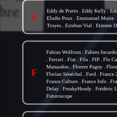
Eddy de Pretto
.
Eddy Kelly
.
Edd
E
Elodie Poux
.
Emmanuel Moire
Troyes
.
Esteban Vial
.
Etienne 
Fabian Wolfrom
.
Fabien Incard
.
Ferrari
.
Fiat
.
Fila
.
FIP
.
Flo Ca
Manaudou
.
Florent Pagny
.
Flor
F
Florian Sénéchal
.
Ford
.
France 
France Culture
.
France Info
.
Fra
Delay
.
FreakyHoody
.
Frédéric 
Futuroscope