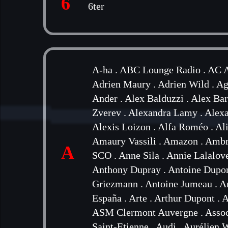
6
6ter
A-ha
.
ABC Lounge Radio
.
AC A
Adrien Maury
.
Adrien Wild
.
Ag
Ander
.
Alex Balduzzi
.
Alex Bar
Zverev
.
Alexandra Lamy
.
Alexa
Alexis Loizon
.
Alfa Roméo
.
Al
Amaury Vassili
.
Amazon
.
Ambr
A
SCO
.
Anne Sila
.
Annie Lalalov
Anthony Dupray
.
Antoine Dupo
Griezmann
.
Antoine Jumeau
.
A
España
.
Arte
.
Arthur Dupont
.
A
ASM Clermont Auvergne
.
Assoc
Saint-Etienne
.
Audi
.
Aurélien 