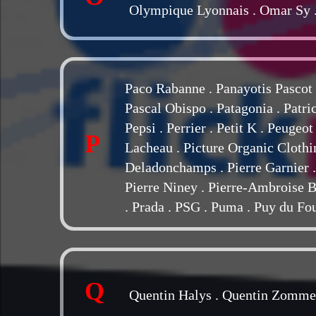
Olympique Lyonnais
.
Omar Sy
Paco Rabanne
.
Panayotis Pascot
Pascal Obispo
.
Patagonia
.
Patri
Pepsi
.
Perrier
.
Petit K
.
Peugeot
P
Lacheau
.
Picture Organic Clothi
Deladonchamps
.
Pierre Garnier
Pierre Niney
.
Pierre-Ambroise B
.
Prada
.
PSG
.
Puma
.
Puy du Fo
Q
Quentin Halys
.
Quentin Zomme