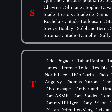
Quintino
.
Secours populaire
.
Sec
Chevrier
.
Slimane
.
Sophie Dava
S
Stade Brestois
.
Stade de Reims
.
Rochelais
.
Stade Toulousain
.
St
Steevy Boulay
.
Stéphane Bern
.
Stromae
.
Studio Danielle
.
Sully
Tadej Pogacar
.
Tahar Rahim
.
Ta
James
.
Terence Telle
.
Tes Dix D
North Face
.
Théo Curin
.
Théo F
T
Angelvy
.
Thomas Dutronc
.
Tho
Tibo Inshape
.
Timberland
.
Timo
Tom ASMR
.
Tom Boudet
.
Tom 
Tommy Hilfiger
.
Tony Brison
.
Tristan Defeuillet-Vang
.
Tristan