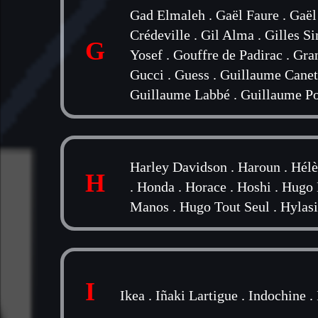
Gad Elmaleh
.
Gaël Faure
.
Gaël
Crédeville
.
Gil Alma
.
Gilles S
G
Yosef
.
Gouffre de Padirac
.
Gra
Gucci
.
Guess
.
Guillaume Canet
Guillaume Labbé
.
Guillaume Po
Harley Davidson
.
Haroun
.
Hélè
H
.
Honda
.
Horace
.
Hoshi
.
Hugo 
Manos
.
Hugo Tout Seul
.
Hylas
I
Ikea
.
Iñaki Lartigue
.
Indochine
.