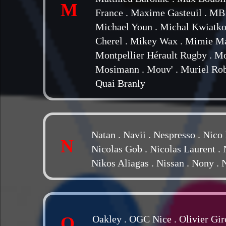
M
France
.
Maxime Gasteuil
.
MB
Michael Youn
.
Michal Kwiatk
Cherel
.
Mikey Wax
.
Mimie M
Montpellier Hérault Rugby
.
Mo
Mosimann
.
Mouv'
.
Muriel Ro
Quai Branly
Natan
.
Navii
.
Nespresso
.
Nico 
N
Nicolas Gob
.
Nicolas Laurent
.
Nikos Aliagas
.
Nissan
.
Nony
.
N
O
Oakley
.
OGC Nice
.
Olivier Gi