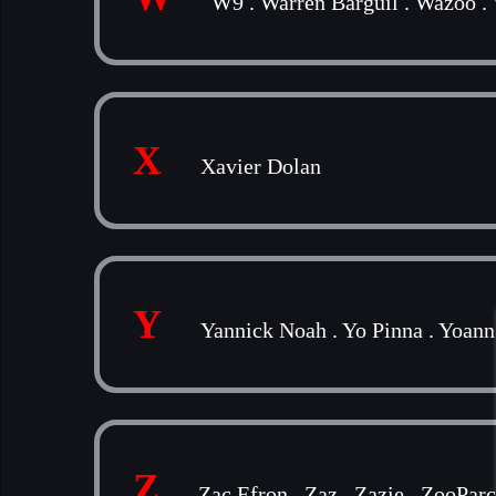
W9
.
Warren Barguil
.
Wazoo
.
X
Xavier Dolan
Y
Yannick Noah
.
Yo Pinna
.
Yoann
Z
Zac Efron
.
Zaz
.
Zazie
.
ZooParc