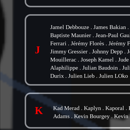
Jamel Debbouze
.
James Bakian
Baptiste Maunier
.
Jean-Paul Gaul
Ferrari
.
Jérémy Florès
.
Jérémy F
J
Jimmy Gressier
.
Johnny Depp
.
J
Mouillerac
.
Joseph Kamel
.
Jude
Alaphilippe
.
Julian Baudoin
.
Jul
Durix
.
Julien Lieb
.
Julien LOko
K
Kad Merad
.
Kaplyn
.
Kaporal
.
Adams
.
Kevin Bourgey
.
Kevin