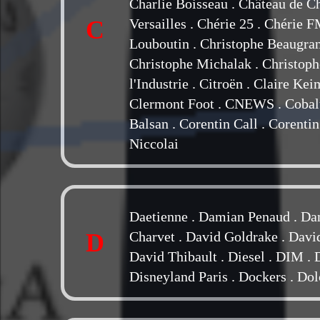
Charlie Boisseau
.
Château de C
C
Versailles
.
Chérie 25
.
Chérie 
Louboutin
.
Christophe Beaugra
Christophe Michalak
.
Christop
l'Industrie
.
Citroën
.
Claire Kei
Clermont Foot
.
CNEWS
.
Cobal
Balsan
.
Corentin Call
.
Corentin
Niccolai
Daetienne
.
Damian Penaud
.
Da
D
Charvet
.
David Goldrake
.
Davi
David Thibault
.
Diesel
.
DIM
.
Disneyland Paris
.
Dockers
.
Dol