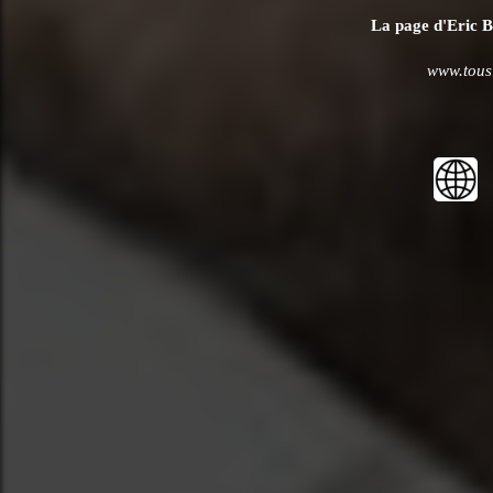
La page d'Eric Bo
www.tousl