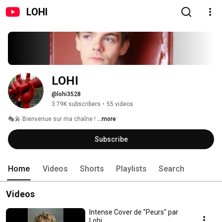
LOHI
LOHI
@lohi3528
3.79K subscribers
•
55 videos
🎭🎤 Bienvenue sur ma chaîne ! 
...more
Subscribe
Home
Videos
Shorts
Playlists
Search
Videos
Intense Cover de "Peurs" par
Lohi