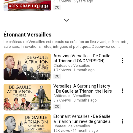
5.3K views
5 years ago
Versailles
5:46
CC
Étonnant Versailles
Le château de Versailles est depuis sa création un lieu vivant, mêlant arts,
sciences, innovations, fêtes, intrigues et politique... Découvrez son
histoire sous un nouvel éclairage avec « Étonnant Versailles » !
Amazing Versailles - De Gaulle
at Trianon (LONG VERSION)
Château de Versailles
1.7K views
1 month ago
12:15
CC
Versailles: A Surprising History
–De Gaulle at Trianon: the Heirs
Château de Versailles
3.9K views
3 months ago
6:38
CC
Etonnant Versailles - De Gaulle
à Trianon : un rêve de grandeur
?
Château de Versailles
12K views
11 months ago