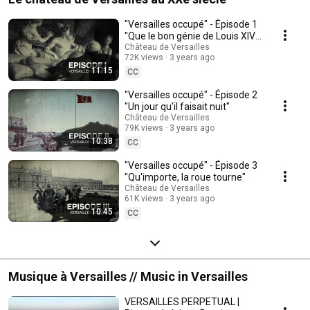
"Versailles occupé" - Épisode 1
"Que le bon génie de Louis XIV
protège Versailles"
Château de Versailles
72K views
3 years ago
11:15
CC
"Versailles occupé" - Épisode 2
"Un jour qu'il faisait nuit"
Château de Versailles
79K views
3 years ago
10:38
CC
"Versailles occupé" - Épisode 3
"Qu'importe, la roue tourne"
Château de Versailles
61K views
3 years ago
10:45
CC
Musique à Versailles // Music in Versailles
VERSAILLES PERPETUAL |