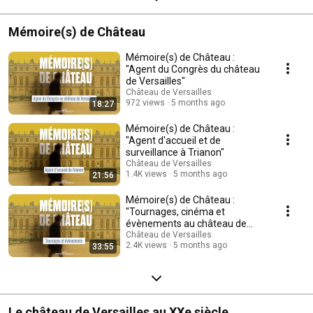
Mémoire(s) de Château
Mémoire(s) de Château :
"Agent du Congrès du château
de Versailles"
Château de Versailles
972 views
5 months ago
18:27
Mémoire(s) de Château :
"Agent d'accueil et de
surveillance à Trianon"
Château de Versailles
1.4K views
5 months ago
21:56
Mémoire(s) de Château :
"Tournages, cinéma et
évènements au château de
Versailles"
Château de Versailles
2.4K views
5 months ago
33:55
Le château de Versailles au XXe siècle