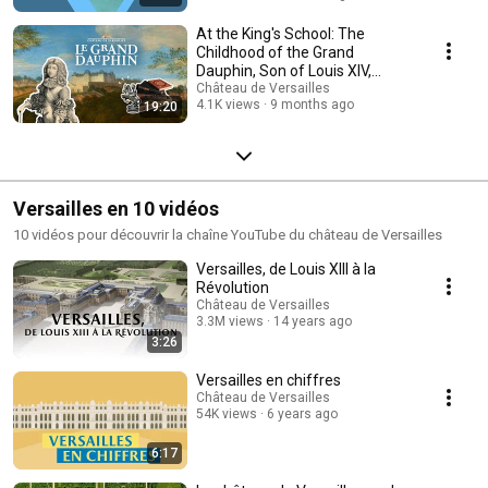
At the King's School: The
Childhood of the Grand
Dauphin, Son of Louis XIV,
Under the Weight of t...
Château de Versailles
4.1K views
9 months ago
19:20
Versailles en 10 vidéos
10 vidéos pour découvrir la chaîne YouTube du château de Versailles
Versailles, de Louis XIII à la
Révolution
Château de Versailles
3.3M views
14 years ago
3:26
Versailles en chiffres
Château de Versailles
54K views
6 years ago
6:17