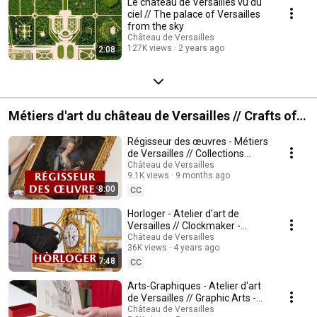
Le château de Versailles vu du
ciel // The palace of Versailles
from the sky
Château de Versailles
127K views
2 years ago
2:08
Métiers d'art du château de Versailles // Crafts of
the Palace of Versailles
Régisseur des œuvres - Métiers
de Versailles // Collections
Registrar - Professions at
Château de Versailles
9.1K views
9 months ago
Versailles
8:00
CC
Horloger - Atelier d'art de
Versailles // Clockmaker -
Crafts of the Palace of
Château de Versailles
36K views
4 years ago
Versailles
7:48
CC
Arts-Graphiques - Atelier d'art
de Versailles // Graphic Arts -
Crafts of the Palace of
Château de Versailles