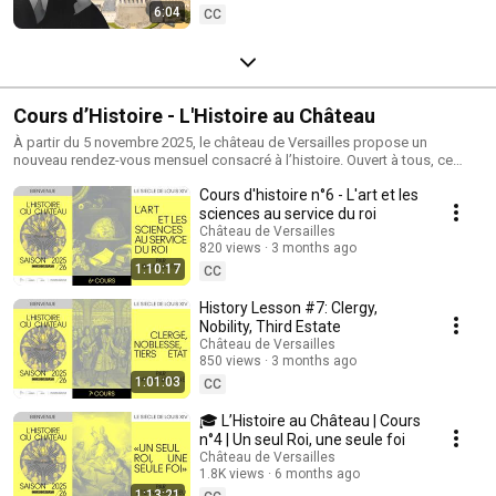
6:04
CC
Cours d’Histoire - L'Histoire au Château
À partir du 5 novembre 2025, le château de Versailles propose un
nouveau rendez-vous mensuel consacré à l’histoire. Ouvert à tous, ce
programme aborde les grands thèmes du règne de Louis XIV :
Cours d'histoire n°6 - L'art et les
diplomatie, fiscalité, religion... Les cours sont donnés par des
professeurs dans l'auditorium du Château pour découvrir autrement l’un
sciences au service du roi
des règnes les plus emblématiques de la monarchie française. Plus
Château de Versailles
d'infos : https://www.chateauversailles.fr/actualites/evenements/histoire-
820 views
3 months ago
au-chateau-cours
1:10:17
CC
History Lesson #7: Clergy,
Nobility, Third Estate
Château de Versailles
850 views
3 months ago
1:01:03
CC
🎓 L’Histoire au Château | Cours
n°4 | Un seul Roi, une seule foi
Château de Versailles
1.8K views
6 months ago
1:13:21