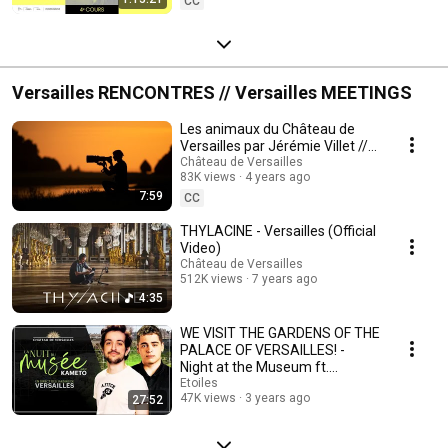
CC
Versailles RENCONTRES // Versailles MEETINGS
Les animaux du Château de
Versailles par Jérémie Villet //
The animals of the Palace of
Château de Versailles
83K views
4 years ago
Versailles
7:59
CC
THYLACINE - Versailles (Official
Video)
Château de Versailles
512K views
7 years ago
4:35
WE VISIT THE GARDENS OF THE
PALACE OF VERSAILLES! -
Night at the Museum ft.
Kameto
Etoiles
47K views
3 years ago
27:52