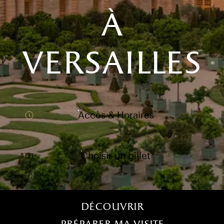
à
versailles
Accès & Horaires
Choisir un billet
)
uvel onglet)
n nouvel onglet)
dans fenêtre modale)
otion de l'application (ouverture dans un nouvel onglet)
Menu home (FR)
Découvrir