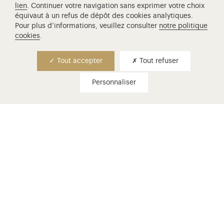
lien
. Continuer votre navigation sans exprimer votre choix
Révolution et prenez part à la création d’un nouveau
parcours de visite au cœur du château de Versailles.
équivaut à un refus de dépôt des cookies analytiques.
Pour plus d’informations, veuillez consulter
notre politique
cookies
.
Tout accepter
Tout refuser
Personnaliser
choisir son billet
Billets d'entrée, visites guidées,
conditions de gratuité...
En savoir plus
venir à versailles