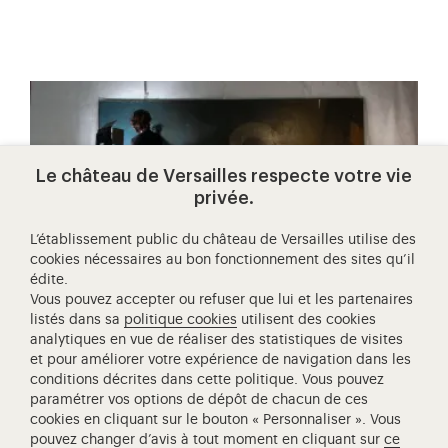
Le château de Versailles respecte votre vie
privée.
L’établissement public du château de Versailles utilise des
cookies nécessaires au bon fonctionnement des sites qu’il
édite.
Vous pouvez accepter ou refuser que lui et les partenaires
listés dans sa
politique cookies
utilisent des cookies
analytiques en vue de réaliser des statistiques de visites
MÉCÉNAT
et pour améliorer votre expérience de navigation dans les
conditions décrites dans cette politique. Vous pouvez
adoptez une œuvre de la galerie
paramétrer vos options de dépôt de chacun de ces
des lumières et de la révolution
cookies en cliquant sur le bouton « Personnaliser ». Vous
pouvez changer d’avis à tout moment en cliquant sur
ce
Devenez mécène de la galerie des Lumières et de la