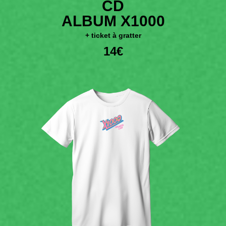
CD
ALBUM X1000
+ ticket à gratter
14€