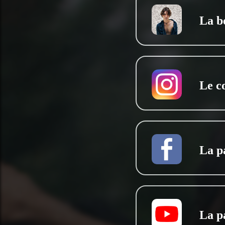
La bo
Le c
La p
La p