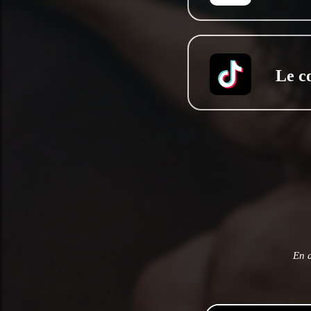
Le c
En 