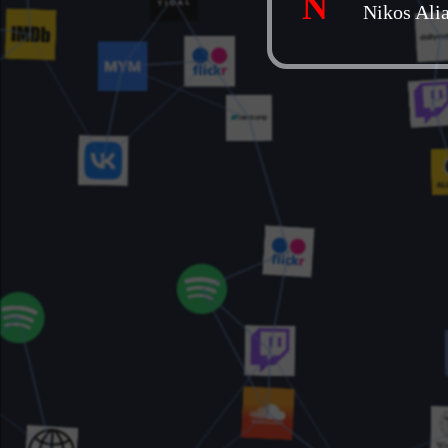
N
Nikos Ali