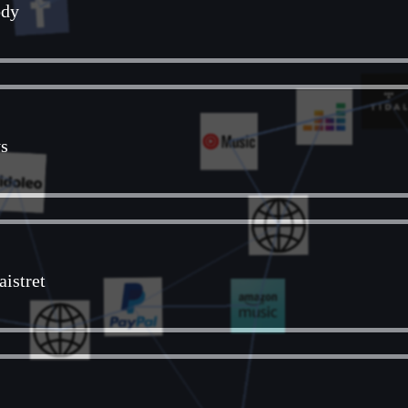
ody
ys
istret