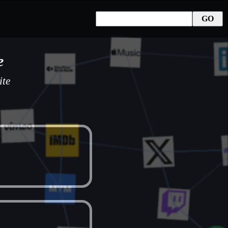
e
ite