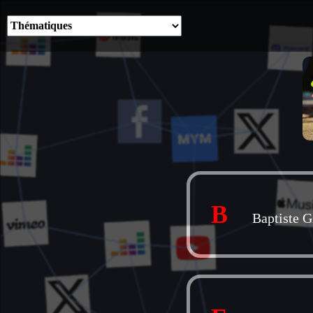
B
Baptiste G