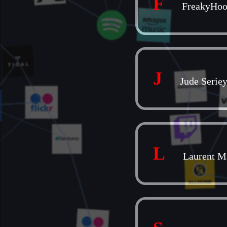
F
FreakyHo
J
Jude Serie
L
Laurent Ma