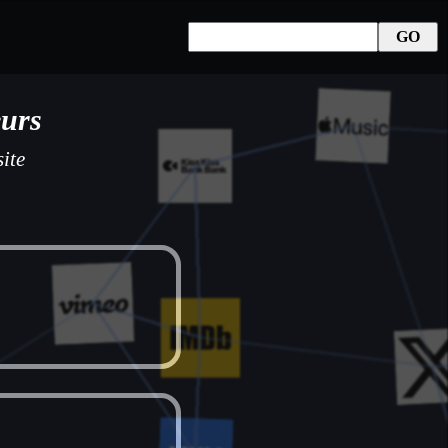
eurs
ite