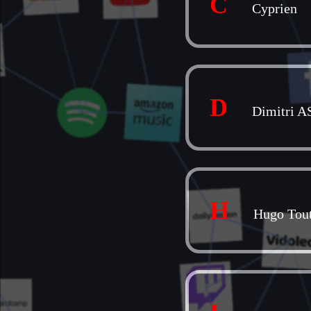
C
Cyprien
D
Dimitri 
H
Hugo Tout