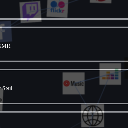
ASMR
 Seul