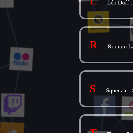
L
Léo Duff
R
Romain L
S
Squeezie
.
T