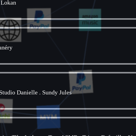
.
Lokan
anéry
Studio Danielle
.
Sundy Jules