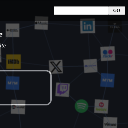
e
ite