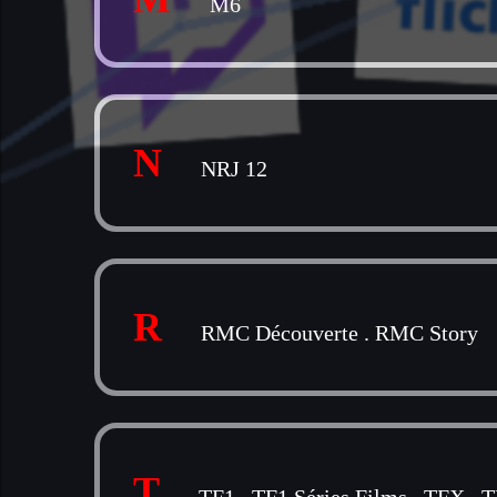
M6
N
NRJ 12
R
RMC Découverte
.
RMC Story
T