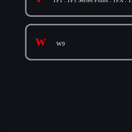
TF1
.
TF1 Séries Films
.
TFX
.
W
W9