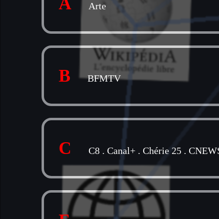
A
Arte
B
BFMTV
C
C8
.
Canal+
.
Chérie 25
.
CNEW