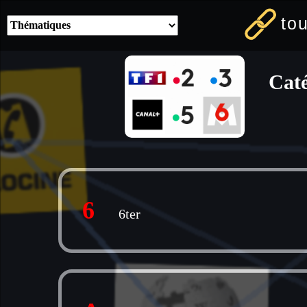
to
Caté
6
6ter