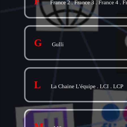
F
France 2
.
France 3
.
France 4
.
F
G
Gulli
L
La Chaine L'équipe
.
LCI
.
LCP
M