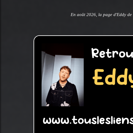
En août 2026, la page d'Eddy de 