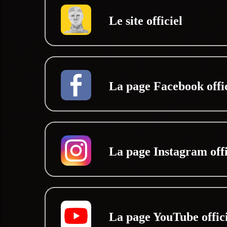
Le site officiel
La page Facebook offic
La page Instagram offi
La page YouTube offici