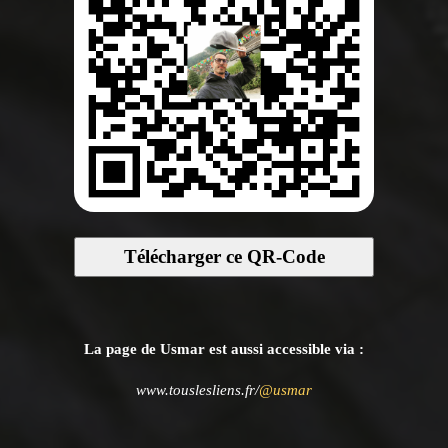
Télécharger ce QR-Code
La page de Usmar est aussi accessible via :
www.touslesliens.fr/
@usmar