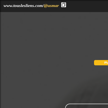
?>
www.touslesliens.com/
@usmar