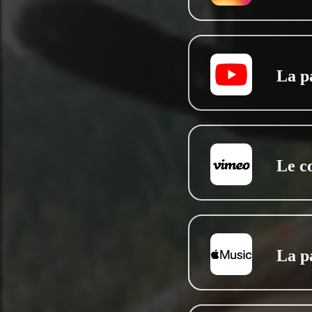
La p
Le c
La p