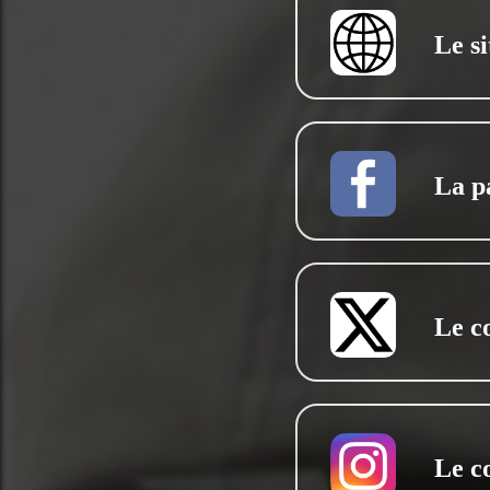
Le si
La p
Le c
Le c