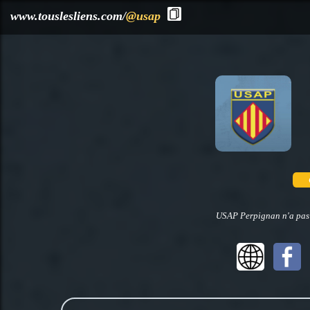
?>
www.touslesliens.com/
@usap
USAP Perpignan n'a pas d