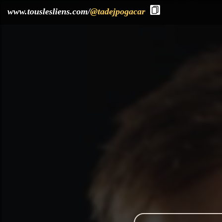
?>
www.touslesliens.com/
@tadejpogacar