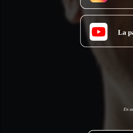
La p
En a