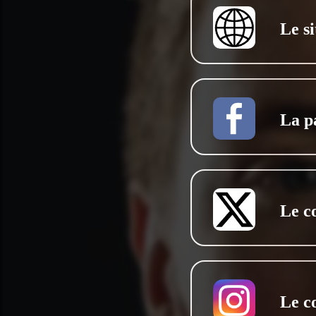
Le si
La p
Le c
Le c