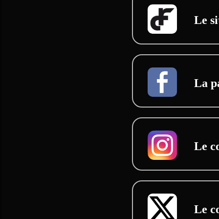
Le si
La p
Le c
Le c