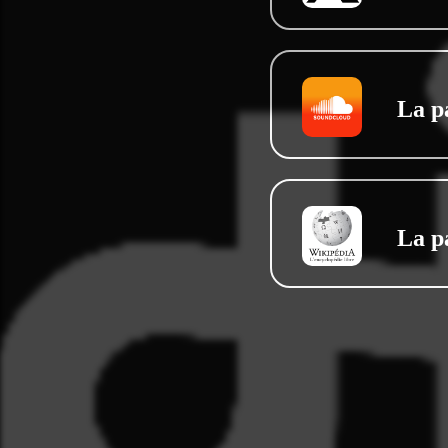
La p
La p