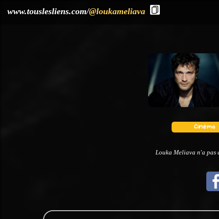
?>
www.touslesliens.com/
@loukameliava
Louka Meliava n'a pas d