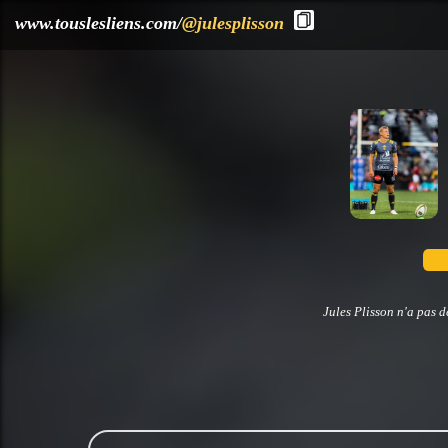
?>
www.touslesliens.com/
@julesplisson
Jules Plisson n'a pas d