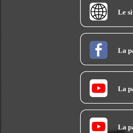
Le si
La p
La p
La p