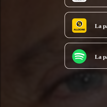
La p
La p