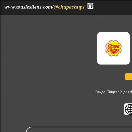
?>
www.touslesliens.com/
@chupachups
Chupa Chups n'a pas dé