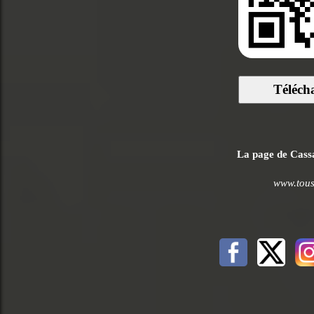
Téléch
La page de Cassan
www.tousl