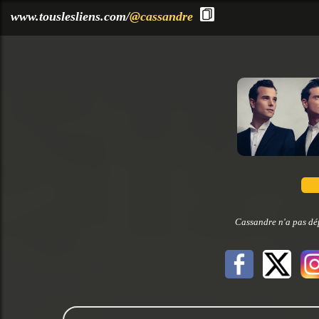
?>
www.touslesliens.com/
@cassandre
Cassandre n'a pas dép