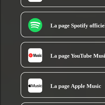
La page Spotify officie
La page YouTube Mus
La page Apple Music