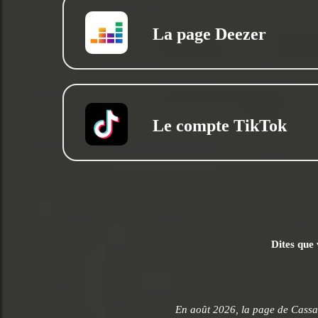
La page Deezer
Le compte TikTok
Dites que 
En août 2026, la page de Cassa