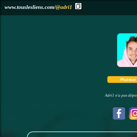
?>
www.touslesliens.com/
@adri1
Adri1 n'a pas dépos