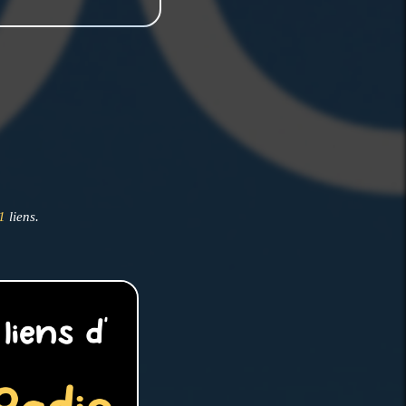
1
liens.