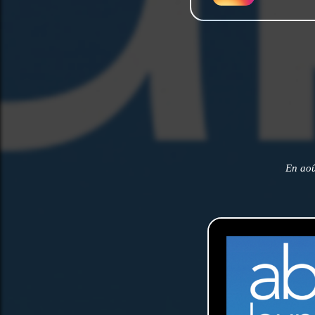
En aoû