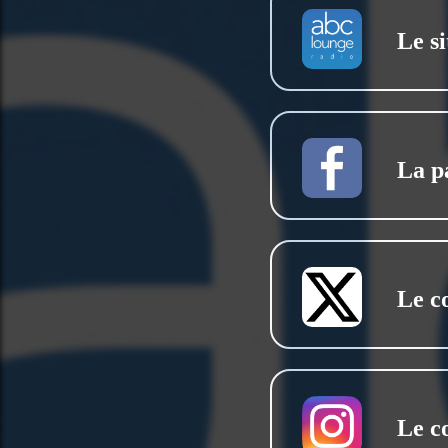
Le si
La p
Le c
Le c